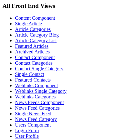
All Front End Views
Content Component
Single Article
Article Categories
Article Category Blog
Article Category List
Featured Articles
Archived Articles
Contact Component
Contact Categories
Contact Single Category
Single Contact
Featured Contacts
Weblinks Component
Weblinks Single Category
Weblinks Categories
News Feeds Component
News Feed Categories
Single News Feed
News Feed Category
Users Component
Login Form
User Profile