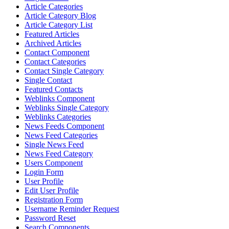
Article Categories
Article Category Blog
Article Category List
Featured Articles
Archived Articles
Contact Component
Contact Categories
Contact Single Category
Single Contact
Featured Contacts
Weblinks Component
Weblinks Single Category
Weblinks Categories
News Feeds Component
News Feed Categories
Single News Feed
News Feed Category
Users Component
Login Form
User Profile
Edit User Profile
Registration Form
Username Reminder Request
Password Reset
Search Components